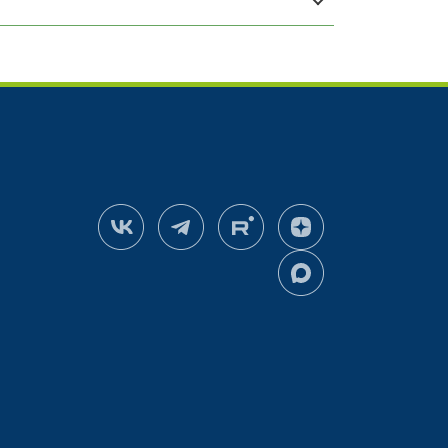
13
4
6
а
Рапс
га)
(100-250 кг/га)