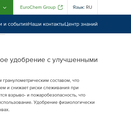
Г
EuroChem Group
Язык:
RU
и и события
Наши контакты
Центр знаний
вое удобрение с улучшенными
м гранулометрическим составом, что
ем и снижает риски слеживания при
ся взрыво- и пожаробезопасность, что
 использование. Удобрение физиологически
чвах.