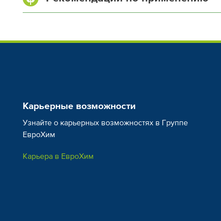
Азот аммонийный (NH
), %
4
Магний (MgO), %
Кальций (CaO), %
Карьерные возможности
Зерновые
Кукуруз
Узнайте о карьерных возможностях в Группе
(50-250 кг/га)
(100-300 кг/
ЕвроХим
Карьера в ЕвроХим