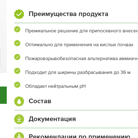
Преимущества продукта
Премиальное решение для припосевного внесен
Оптимально для применения на кислых почвах
Пожаровзрывобезопасная альтернатива аммиачн
Подходит для ширины разбрасывания до 36 м
Обладает нейтральным pH
Состав
Азот (N) общий, %
Документация
Азот нитратный (NO
), %
3
Настройка разбрасывателей Амазоне
Рекомендации по применению