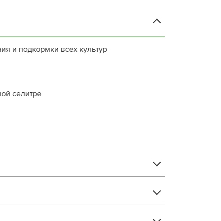
ия и подкормки всех культур
ой селитре
27
14