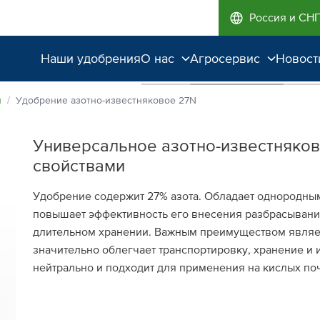
Россия и СН
Наши удобрения
О нас
Агросервис
Новост
Поддержка и
Агроэкспертиза
я
Удобрение азотно-известняковое 27N
сопровождение
Полевые опыты
Универсальное азотно-известняко
Качество от лидера
свойствами
рынка
Удобрение содержит 27% азота. Обладает однородны
Экологичность
повышает эффективность его внесения разбрасывани
длительном хранении. Важным преимуществом являет
значительно облегчает транспортировку, хранение и
нейтрально и подходит для применения на кислых по