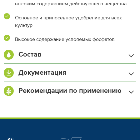
высоким содержанием действующего вещества
Основное и припосевное удобрение для всех
культур
Высокое содержание усвояемых фосфатов
Состав
Азот (N) общий, %
12
Документация
Фосфор (P
O
), %
40
2
5
Настройка разбрасывателей Амазоне
Рекомендации по применению
Сера (S), %
10