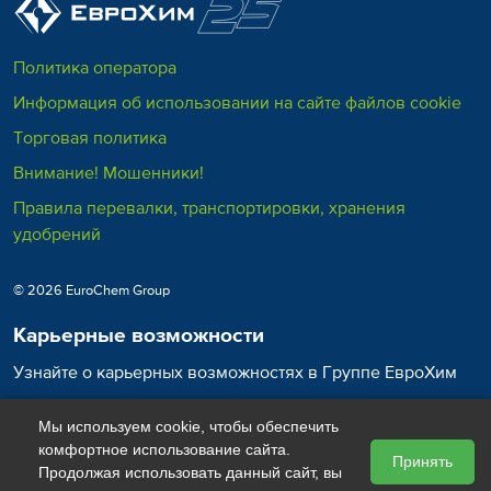
Овощи
Зерновые
Подсолнечник
(100-400 кг/га)
Политика оператора
(50-200 кг/га)
(50-150 кг/га)
Информация об использовании на сайте файлов cookie
Торговая политика
Внимание! Мошенники!
Правила перевалки, транспортировки, хранения
удобрений
Рапс
Кукуруза
Картофель
© 2026 EuroChem Group
(50-200 кг/га)
(50-200 кг/га)
(100-300 кг/га)
Карьерные возможности
Узнайте о карьерных возможностях в Группе ЕвроХим
Карьера в ЕвроХим
Мы используем cookie, чтобы обеспечить
комфортное использование сайта.
Принять
Продолжая использовать данный сайт, вы