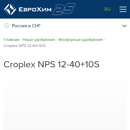
RU
Россия и СНГ
Наши удобрения
Главная
Наши удобрения
Фосфорные удобрения
О нас
Croplex NPS 12⁠-40+10S
Поддержка и сопровождение
Агросервис
Croplex NPS 12⁠-40+10S
Качество от лидера рынка
Агроэкспертиза
Новости и события
Экологичность
Полевые опыты
Наши контакты
Центр знаний