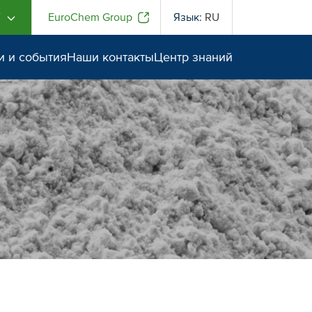
Г
EuroChem Group
Язык:
RU
и и события
Наши контакты
Центр знаний