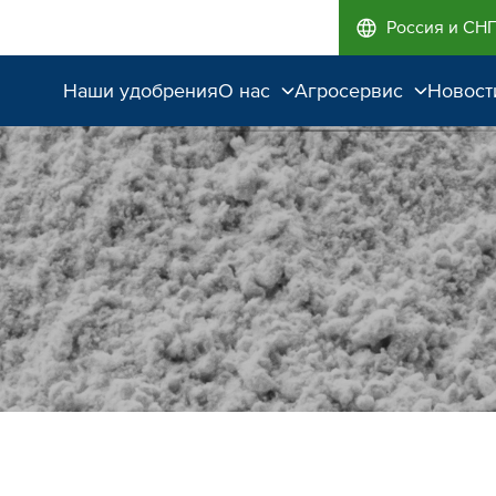
Россия и СН
Наши удобрения
О нас
Агросервис
Новост
Поддержка и
Агроэкспертиза
сопровождение
Полевые опыты
Качество от лидера
рынка
Экологичность