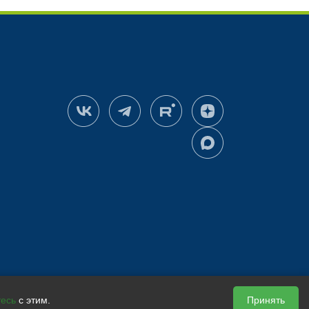
3
8
31
Зерновые
3
2
0,02
0,005
ь
Масличные
0,05
тесь
с этим.
Принять