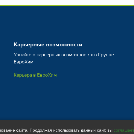
Азот аммонийный (NH
), %
4
Фосфор (P
O
), %
2
5
Калий (K
O), %
2
Карьерные возможности
Плодово-ягодные
Овощи
Сера (S), %
Узнайте о карьерных возможностях в Группе
ЕвроХим
Магний (MgO), %
Карьера в ЕвроХим
Микроэлементы, %
B
Cu
Виноград
Картофел
Mn
зование сайта. Продолжая использовать данный сайт, вы
соглашае