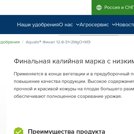
Россия и СН
Наши удобрения
О нас
Агросервис
Новост
Поддержка и
Агроэкспертиза
удобрения
Aqualis® Финал 12⁠-8⁠-31+2MgO+МЭ
сопровождение
Полевые опыты
Финальная калийная марка с низк
Качество от лидера
рынка
Применяется в конце вегетации и в предуборочный п
повышение качества продукции. Высокое содержани
Экологичность
прочной и красивой кожуры на плодах большего раз
обеспечивают полноценное созревание урожая.
Преимущества продукта