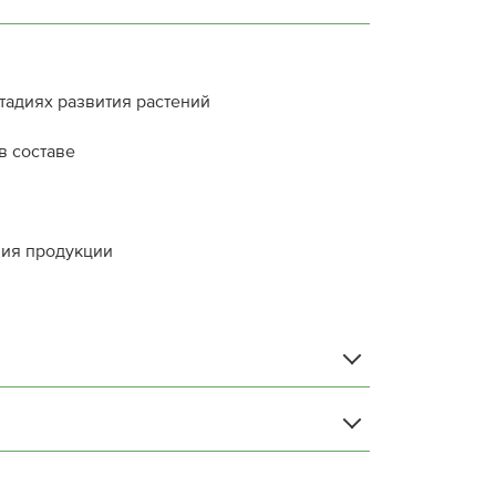
тадиях развития растений
в составе
ния продукции
12
9