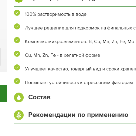
100% растворимость в воде
Лучшее решение для подкормок на финальных с
Комплекс микроэлементов: B, Cu, Mn, Zn, Fe, Mo 
Cu, Mn, Zn, Fe - в хелатной форме
Улучшает качество, товарный вид и сроки хране
Повышает устойчивость к стрессовым факторам
Состав
Азот (N) общий, %
Рекомендации по применению
Азот нитратный (NO
), %
3