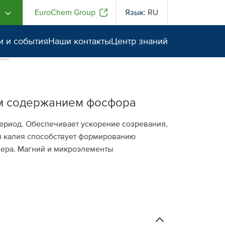
Г
EuroChem Group
Язык:
RU
и и события
Наши контакты
Центр знаний
им содержанием фосфора
ериод. Обеспечивает ускорение созревания,
я калия способствует формированию
мера. Магний и микроэлементы