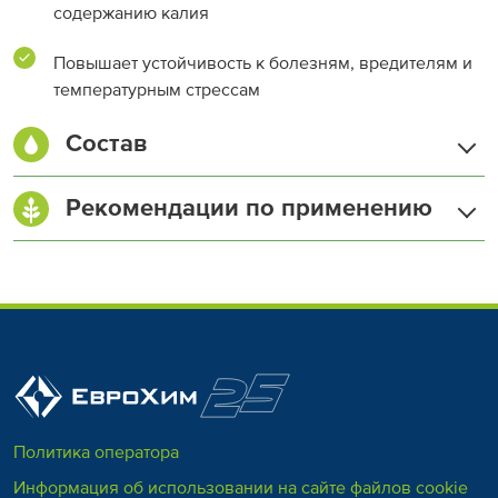
содержанию калия
Повышает устойчивость к болезням, вредителям и
температурным стрессам
Состав
Азот (N) общий, %
13,7
Рекомендации по применению
Калий (K
O), %
46,2
2
Плодово-
Клубника
Малина
Политика оператора
ягодные
Информация об использовании на сайте файлов cookie