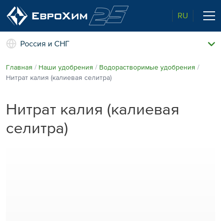
RU
Россия и СНГ
Наши удобрения
Главная
Наши удобрения
Водорастворимые удобрения
О нас
Нитрат калия (калиевая селитра)
Поддержка и сопровождение
Агросервис
Нитрат калия (калиевая
Качество от лидера рынка
Агроэкспертиза
селитра)
Новости и события
Экологичность
Полевые опыты
Наши контакты
Центр знаний