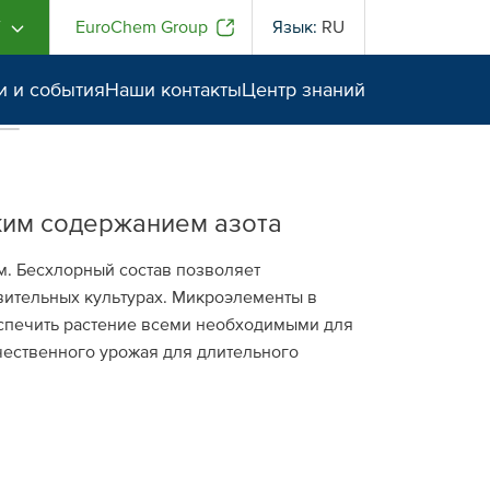
Г
EuroChem Group
Язык:
RU
и и события
Наши контакты
Центр знаний
ким содержанием азота
м. Бесхлорный состав позволяет
вительных культурах. Микроэлементы в
спечить растение всеми необходимыми для
чественного урожая для длительного