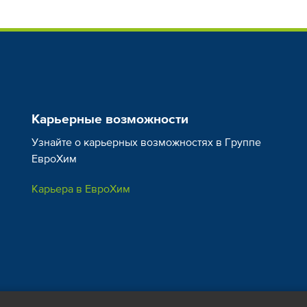
Азот нитратный (NO
), %
3
Фосфор (P
O
), %
2
5
Калий (K
O), %
2
Сера (S), %
Карьерные возможности
Плодово-ягодные
Овощи
Магний (MgO), %
Узнайте о карьерных возможностях в Группе
ЕвроХим
Микроэлементы, %
Карьера в ЕвроХим
B
Cu
Mn
Виноград
Картофел
Zn