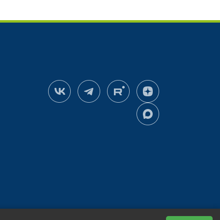
3
11
38
13
Бахчевые
4
0,025
0,01
0,05
ь
Декоративные культуры
0,025