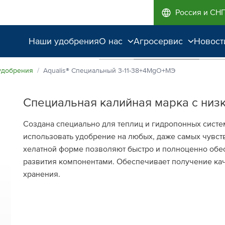
Россия и СН
Наши удобрения
О нас
Агросервис
Новост
Поддержка и
Агроэкспертиза
удобрения
Aqualis® Специальный 3⁠-11⁠-38+4MgO+МЭ
сопровождение
Полевые опыты
Специальная калийная марка с низ
Качество от лидера
рынка
Создана специально для теплиц и гидропонных систе
использовать удобрение на любых, даже самых чувст
Экологичность
хелатной форме позволяют быстро и полноценно обе
развития компонентами. Обеспечивает получение ка
хранения.