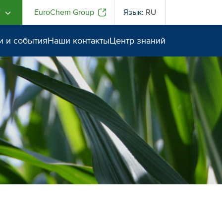
Г
EuroChem Group
Язык:
RU
и и события
Наши контакты
Центр знаний