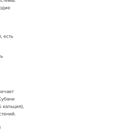
истемы.
родие
, есть
ть
вечает
Кубани
 кальция),
стений.
т