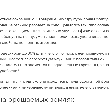
бствует сохранению и возвращению структуры почвы благод
сование отлично работает на солонцовых почвах: гипс облад
ая его кальцием, что значительно улучшает физические и 
ействует на почву, уменьшает щелочность, увеличивает во
и свойства почвенных агрегатов.
оверхности до 30% влаги, его рН близок к нейтральному, а 
ьным. Фосфогипс способствует улучшению поглотительной
я питательных элементов в подпочвенные горизонты, а зна
 удобрений.
енты питания, однако они находятся в труднодоступной фор
лнением к минеральному питанию, а никак не его заменой.
на орошаемых землях