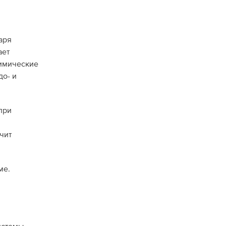
аря
ает
химические
до- и
при
чит
ме.