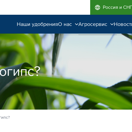
Россия и СН
Наши удобрения
О нас
Агросервис
Новост
Поддержка и
Агроэкспертиза
сопровождение
Полевые опыты
Качество от лидера
огипс?
рынка
Экологичность
гипс?