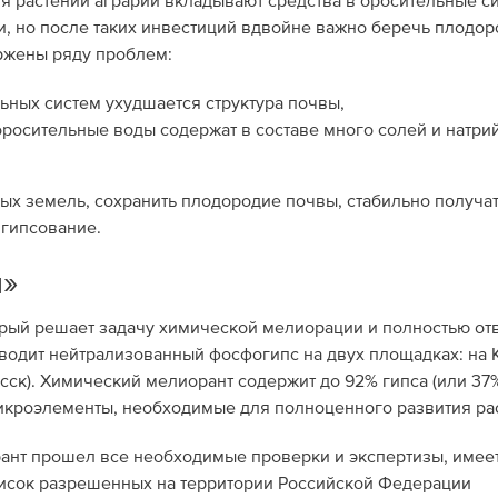
я растений аграрии вкладывают средства в оросительные с
и, но после таких инвестиций вдвойне важно беречь плодо
ржены ряду проблем:
льных систем ухудшается структура почвы,
оросительные воды содержат в составе много солей и натрий
ых земель, сохранить плодородие почвы, стабильно получа
гипсование.
м»
орый решает задачу химической мелиорации и полностью от
водит нейтрализованный фосфогипс на двух площадках: на 
сск). Химический мелиорант содержит до 92% гипса (или 37%
 микроэлементы, необходимые для полноценного развития ра
ант прошел все необходимые проверки и экспертизы, имее
писок разрешенных на территории Российской Федерации