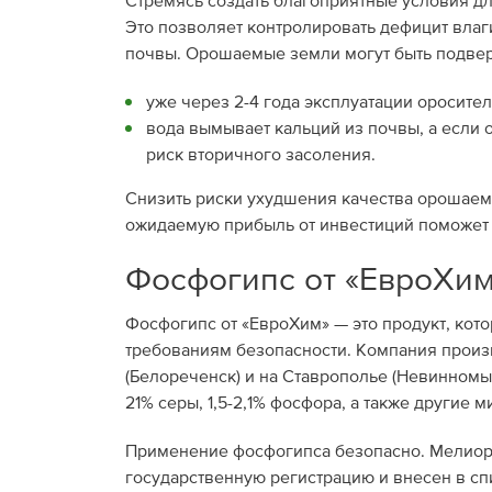
Стремясь создать благоприятные условия дл
Это позволяет контролировать дефицит влаг
почвы. Орошаемые земли могут быть подве
уже через 2-4 года эксплуатации оросите
вода вымывает кальций из почвы, а если 
риск вторичного засоления.
Снизить риски ухудшения качества орошаем
ожидаемую прибыль от инвестиций поможет 
Фосфогипс от «ЕвроХи
Фосфогипс от «ЕвроХим» — это продукт, кот
требованиям безопасности. Компания произ
(Белореченск) и на Ставрополье (Невинномы
21% серы, 1,5-2,1% фосфора, а также другие
Применение фосфогипса безопасно. Мелиор
государственную регистрацию и внесен в с