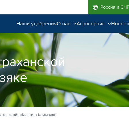
Россия и СН
Наши удобрения
О нас
Агросервис
Новост
Поддержка и
Агроэкспертиза
сопровождение
Полевые опыты
траханской
Качество от лидера
рынка
зяке
Экологичность
раханской области в Камызяке