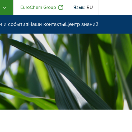
Г
EuroChem Group
Язык:
RU
и и события
Наши контакты
Центр знаний