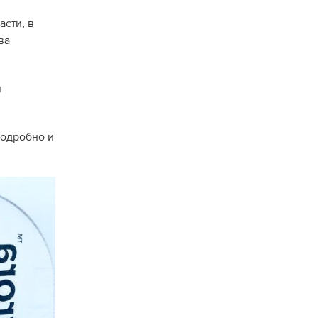
асти, в
ва
м
подробно и