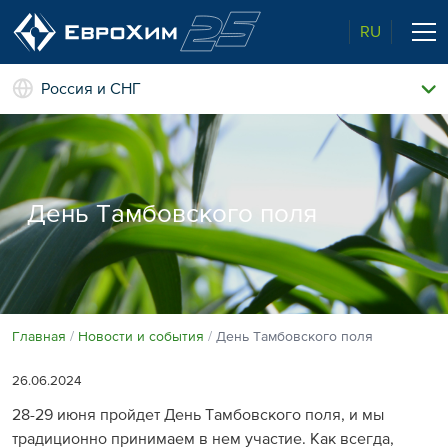
RU
Россия и СНГ
Наши удобрения
О нас
Поддержка и сопровождение
Агросервис
День Тамбовского поля
Качество от лидера рынка
Агроэкспертиза
Новости и события
Экологичность
Полевые опыты
Наши контакты
Главная
Новости и события
День Тамбовского поля
Центр знаний
26.06.2024
28-29 июня пройдет День Тамбовского поля, и мы
традиционно принимаем в нем участие. Как всегда,