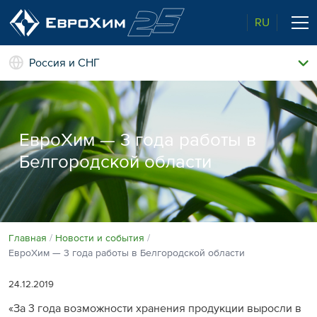
RU
Россия и СНГ
Наши удобрения
О нас
Поддержка и сопровождение
ЕвроХим — 3 года работы в
Агросервис
Белгородской области
Качество от лидера рынка
Агроэкспертиза
Новости и события
Экологичность
Полевые опыты
Наши контакты
Главная
Новости и события
ЕвроХим — 3 года работы в Белгородской области
Центр знаний
24.12.2019
«За 3 года возможности хранения продукции выросли в