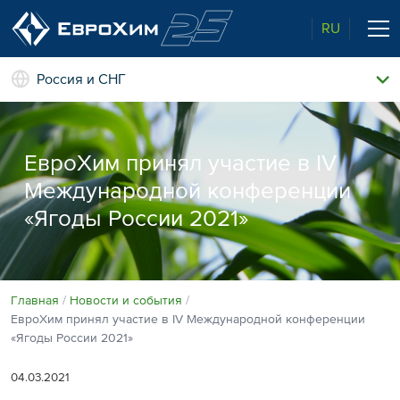
RU
Россия и СНГ
Наши удобрения
О нас
ЕвроХим принял участие в IV
Поддержка и сопровождение
Агросервис
Международной конференции
Качество от лидера рынка
Агроэкспертиза
«Ягоды России 2021»
Новости и события
Экологичность
Полевые опыты
Наши контакты
Главная
Новости и события
ЕвроХим принял участие в IV Международной конференции
Центр знаний
«Ягоды России 2021»
04.03.2021