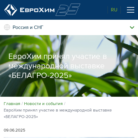
RU
Россия и СНГ
Наши удобрения
О нас
ЕвроХим принял участие в
Поддержка и сопровождение
Агросервис
международной выставке
Качество от лидера рынка
Агроэкспертиза
«БЕЛАГРО-2025»
Новости и события
Экологичность
Полевые опыты
Наши контакты
Главная
Новости и события
ЕвроХим принял участие в международной выставке
Центр знаний
«БЕЛАГРО-2025»
09.06.2025