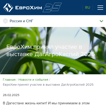
RU
Россия и СНГ
Наши удобрения
О нас
Поддержка и сопровождение
ЕвроХим принял участие в
Агросервис
выставке ДагАгроКаспий 2025
Качество от лидера рынка
Агроэкспертиза
Новости и события
Экологичность
Полевые опыты
Наши контакты
Главная
Новости и события
ЕвроХим принял участие в выставке ДагАгроКаспий 2025
Центр знаний
26.02.2025
В Дагестане жизнь кипит! И мы принимаем в этом