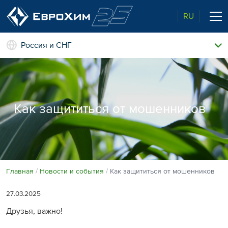
RU
Россия и СНГ
Наши удобрения
О нас
Поддержка и сопровождение
Агросервис
Как защититься от мошенников
Качество от лидера рынка
Агроэкспертиза
Новости и события
Экологичность
Полевые опыты
Наши контакты
Главная
Новости и события
Как защититься от мошенников
Центр знаний
27.03.2025
Друзья, важно!