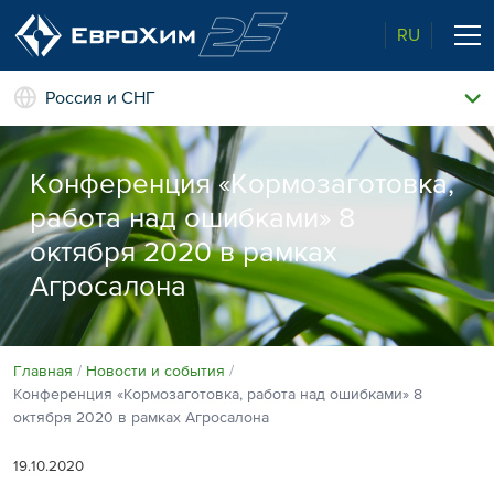
RU
Россия и СНГ
Наши удобрения
О нас
Конференция «Кормозаготовка,
Поддержка и сопровождение
работа над ошибками» 8
Агросервис
октября 2020 в рамках
Качество от лидера рынка
Агроэкспертиза
Новости и события
Агросалона
Экологичность
Полевые опыты
Наши контакты
Главная
Новости и события
Конференция «Кормозаготовка, работа над ошибками» 8
Центр знаний
октября 2020 в рамках Агросалона
19.10.2020