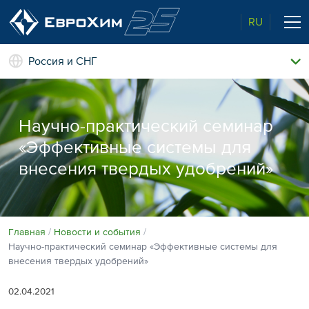
RU
Россия и СНГ
Наши удобрения
О нас
Научно-практический семинар
Поддержка и сопровождение
Агросервис
«Эффективные системы для
Качество от лидера рынка
Агроэкспертиза
внесения твердых удобрений»
Новости и события
Экологичность
Полевые опыты
Наши контакты
Главная
Новости и события
Научно-практический семинар «Эффективные системы для
Центр знаний
внесения твердых удобрений»
02.04.2021