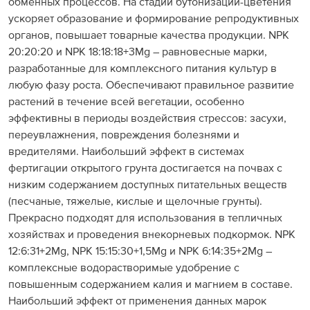
обменных процессов. На стадии бутонизации-цветения
ускоряет образование и формирование репродуктивных
органов, повышает товарные качества продукции. NPK
20:20:20 и NPK 18:18:18+3Mg – равновесные марки,
разработанные для комплексного питания культур в
любую фазу роста. Обеспечивают правильное развитие
растений в течение всей вегетации, особенно
эффективны в периоды воздействия стрессов: засухи,
переувлажнения, повреждения болезнями и
вредителями. Наибольший эффект в системах
фертигации открытого грунта достигается на почвах с
низким содержанием доступных питательных веществ
(песчаные, тяжелые, кислые и щелочные грунты).
Прекрасно подходят для использования в тепличных
хозяйствах и проведения внекорневых подкормок. NPK
12:6:31+2Mg, NPK 15:15:30+1,5Mg и NPK 6:14:35+2Mg –
комплексные водорастворимые удобрение с
повышенным содержанием калия и магнием в составе.
Наибольший эффект от применения данных марок