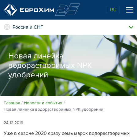
RU
Россия и СНГ
Наши удобрения
О нас
Новая линейка
Поддержка и сопровождение
Агросервис
водорастворимых NPK
Качество от лидера рынка
Агроэкспертиза
удобрений
Новости и события
Экологичность
Полевые опыты
Наши контакты
Главная
Новости и события
Новая линейка водорастворимых NPK удобрений
Центр знаний
24.12.2019
Уже в сезоне 2020 сразу семь марок водорастворимых