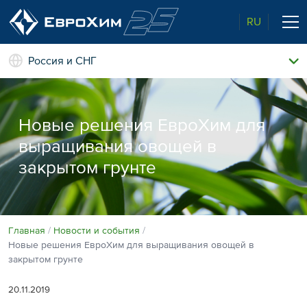
RU
Россия и СНГ
Наши удобрения
О нас
Новые решения ЕвроХим для
Поддержка и сопровождение
Агросервис
выращивания овощей в
Качество от лидера рынка
Агроэкспертиза
закрытом грунте
Новости и события
Экологичность
Полевые опыты
Наши контакты
Главная
Новости и события
Новые решения ЕвроХим для выращивания овощей в
Центр знаний
закрытом грунте
20.11.2019