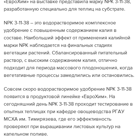
«ЕвроХим» на выставке представила марку NPK 3-11-38,
разработанную специально для теплиц на субстрате.
NPK 3-11-38 – это водорастворимое комплексное
удобрение с повышенным содержанием калия в
составе. Наибольший эффект от применения калийной
марки NPK наблюдается на финальных стадиях
вегетации растений. Сбалансированный питательный
раствор, с высоким содержанием калия, отлично
подходит для периода массового плодоношения, когда
вегетативные процессы замедлились или остановились.
Совсем скоро водорастворимое удобрение NPK 3-11-38
появится в продуктовой линейке «ЕвроХим». На
сегодняшний день NPK 3-11-38 проходит тестирование в
опытных теплицах при кафедре овощеводства РГАУ
МСХА им. Тимирязева, где его эффективность
проверяют при выращивании листовых культур на
капельном поливе.