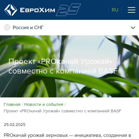
RU
Россия и СНГ
Наши удобрения
О нас
Поддержка и сопровождение
Проект «PROкачай Урожай»
Агросервис
совместно с компанией BASF
Качество от лидера рынка
Агроэкспертиза
Новости и события
Экологичность
Полевые опыты
Наши контакты
Главная
Новости и события
Проект «PROкачай Урожай» совместно с компанией BASF
Центр знаний
25.02.2025
PROкачай урожай зерновых — инициатива, созданная в