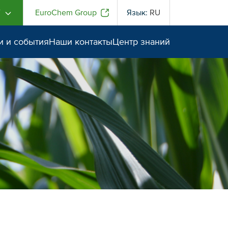
Г
EuroChem Group
Язык:
RU
и и события
Наши контакты
Центр знаний