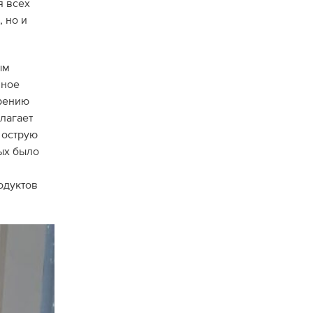
я всех
 но и
ым
нное
брению
лагает
 острую
ых было
одуктов