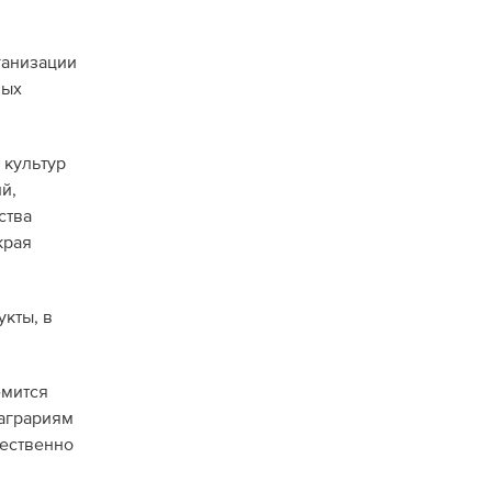
ганизации
вых
 культур
й,
ства
края
кты, в
емится
 аграриям
ественно