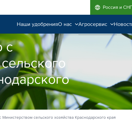
Россия и СН
Наши удобрения
О нас
Агросервис
Новост
Поддержка и
Агроэкспертиза
 с
сопровождение
Полевые опыты
 сельского
Качество от лидера
рынка
нодарского
Экологичность
с Министерством сельского хозяйства Краснодарского края