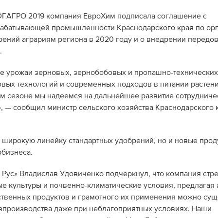
ГАГРО 2019 компания ЕвроХим подписала соглашение с
ерабатывающей промышленности Краснодарского края по ор
ений аграриям региона в 2020 году и о внедрении передо
.
е урожаи зерновых, зернобобовых и пропашно-технических
вых технологий и современных подходов в питании растени
м сезоне мы надеемся на дальнейшее развитие сотрудниче
, — сообщил министр сельского хозяйства Краснодарского 
 широкую линейку стандартных удобрений, но и новые проду
обизнеса.
Рус» Владислав Удовиченко подчеркнул, что компания стр
ые культуры и почвенно-климатические условия, предлагая
твенных продуктов и грамотного их применения можно сущ
зпроизводства даже при неблагоприятных условиях. Наши