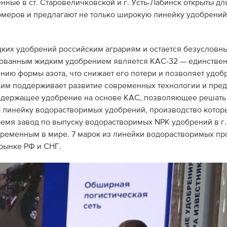
ные в ст. Старовеличковской и г. Усть-Лабинск открыты дл
рмеров и предлагают не только широкую линейку удобрений,
ких удобрений российским аграриям и остается безусловн
бованным жидким удобрением является КАС-32 — единстве
нию формы азота, что снижает его потери и позволяет удо
роХим поддерживает развитие современных технологии и пред
содержащее удобрение на основе КАС, позволяющее решать
 линейку водорастворимых удобрений, производство котор
время завод по выпуску водорастворимых NPK удобрений в г.
ременным в мире. 7 марок из линейки водорастворимых пр
рынке РФ и СНГ.