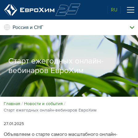
RU
Россия и СНГ
Наши удобрения
О нас
Поддержка и сопровождение
Старт ежегодных онлайн-
Агросервис
вебинаров ЕвроХим
Качество от лидера рынка
Агроэкспертиза
Новости и события
Экологичность
Полевые опыты
Наши контакты
Главная
Новости и события
Старт ежегодных онлайн-вебинаров ЕвроХим
Центр знаний
27.01.2025
Объявляем о старте самого масштабного онлайн-