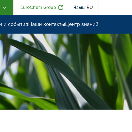
Г
EuroChem Group
Язык:
RU
и и события
Наши контакты
Центр знаний