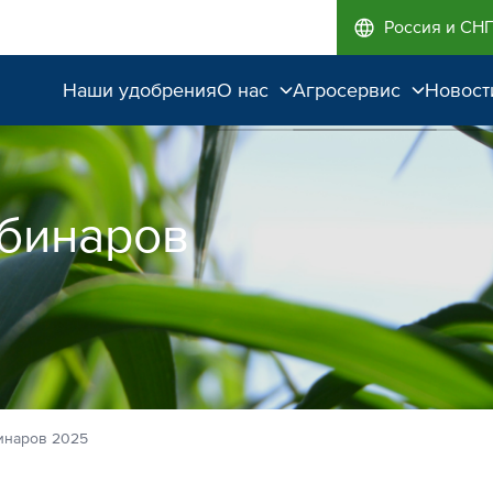
Россия и СН
Наши удобрения
О нас
Агросервис
Новост
Поддержка и
Агроэкспертиза
сопровождение
Полевые опыты
бинаров
Качество от лидера
рынка
Экологичность
инаров 2025