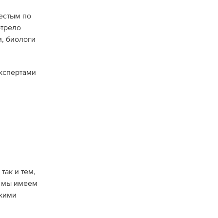
естым по
отрело
и, биологи
экспертами
так и тем,
а мы имеем
ткими