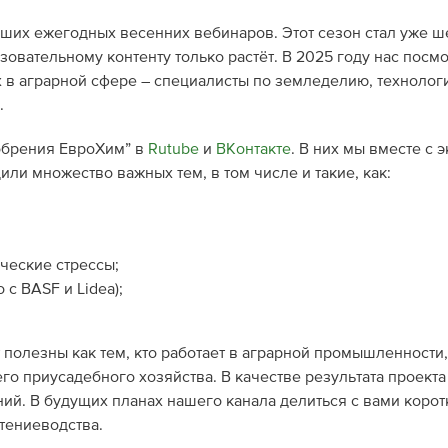
аших ежегодных весенних вебинаров. Этот сезон стал уже ш
азовательному контенту только растёт. В 2025 году нас посм
 в аграрной сфере – специалисты по земледелию, технолог
.
добрения ЕвроХим” в
Rutube
и
ВКонтакте
. В них мы вместе с 
или множество важных тем, в том числе и такие, как:
ческие стрессы;
с BASF и Lidea);
полезны как тем, кто работает в аграрной промышленности, 
оего приусадебного хозяйства. В качестве результата проект
ний. В будущих планах нашего канала делиться с вами коро
тениеводства.