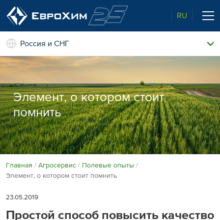
RU
Россия и СНГ
Наши удобрения
О нас
Поддержка и сопровождение
Элемент, о котором стоит
Агросервис
помнить
Качество от лидера рынка
Агроэкспертиза
Новости и события
Экологичность
Полевые опыты
Наши контакты
Главная
Агросервис
Полевые опыты
Элемент, о котором стоит помнить
Центр знаний
23.05.2019
Простой способ повысить качество