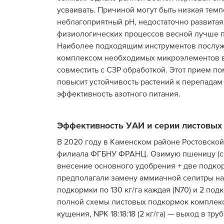
усваивать. Причиной могут быть низкая темпе
неблагоприятный рН, недостаточно развитая
физиологических процессов весной лучше 
Наиболее подходящим инструментов послужит
комплексом необходимых микроэлементов в 
совместить с СЗР обработкой. Этот прием п
повысит устойчивость растений к перепадам 
эффективность азотного питания.
Эффективность УАИ и серии листовых
В 2020 году в Каменском районе Ростовско
филиала ФГБНУ ФРАНЦ. Озимую пшеницу (со
внесение основного удобрения + две подкор
предполагали замену аммиачной селитры на 
подкормки по 130 кг/га каждая (N70) и 2 подк
полной схемы листовых подкормок комплексн
кущения, NPK 18:18:18 (2 кг/га) — выход в труб