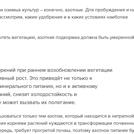
 озимых культур – конечно, азотные. Для пробуждения и н
ассмотрим, какие удобрения и в каких условиях наиболее
влять вегетацию, азотная подкормка должна быть умеренной
брений при раннем возобновлении вегетации
вный рост. Это приведёт не только к
нерального питания, но и к активному
ний, снизит холодостойкость и
е может вызвать их полегание.
зоваться только тем азотом, который находится в нитратно
ия корнями растений нуждаются в трансформации почвенн
редь, требует прогретой почвы, поэтому азотное питание б