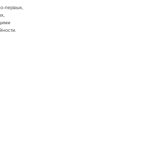
во-первых,
х,
щими
йности.