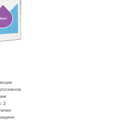
танции
дпосевное
Хим
: 2
ытание
ередине