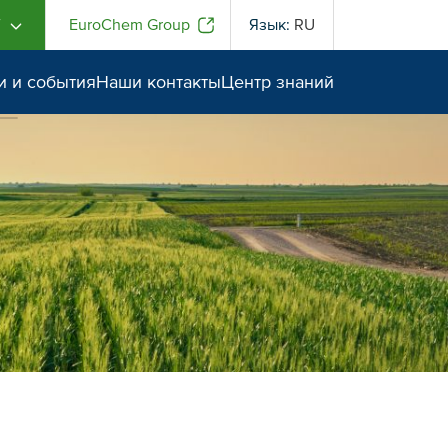
Г
EuroChem Group
Язык:
RU
и и события
Наши контакты
Центр знаний