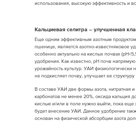
использования, высокую эффективность и в
Кальциевая селитра – улучшенная кла
Еще одним эффективным азотным продуктом
пшенице, является азотно-известняковое уд
особенно актуально на кислых почвах (рН<5
удобрения. Как известно, рН почв напрямую 
урожайность культур. УАИ физиологически н
не подкисляет почву, улучшает ее структуру
В составе УАИ две формы азота, нитратная 
карбонатов не менее 20%, оксида кальция до
кислые и/или в поле нужно выйти, пока еще
будет внесение УАИ. Данное удобрение так
основан на физической абсорбции азота дол