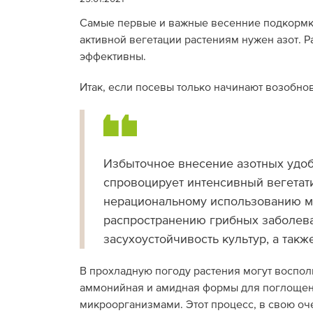
Самые первые и важные весенние подкормки
активной вегетации растениям нужен азот. Р
эффективны.
Итак, если посевы только начинают возобно
Избыточное внесение азотных удо
спровоцирует интенсивный вегетати
нерациональному использованию ми
распространению грибных заболева
засухоустойчивость культур, а такж
В прохладную погоду растения могут восполь
аммонийная и амидная формы для поглощен
микроорганизмами. Этот процесс, в свою оче