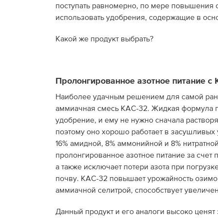
поступать равномерно, по мере повышения ср
использовать удобрения, содержащие в осно
Какой же продукт выбрать?
Пролонгированное азотное питание с
Наиболее удачным решением для самой ран
аммиачная смесь КАС-32. Жидкая формула 
удобрение, и ему не нужно сначала растворя
поэтому оно хорошо работает в засушливых 
16% амидной, 8% аммонийной и 8% нитратной
пролонгированное азотное питание за счет 
а также исключает потери азота при погрузк
почву. КАС-32 повышает урожайность озимой
аммиачной селитрой, способствует увеличе
Данный продукт и его аналоги высоко ценят