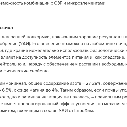
озможность комбинации с СЗР и микроэлементами.
ссика
 для ранней подкормки, показавшим хорошие результаты н
обрение (УАИ). Его внесение возможно на любом типе почв,
,5), где крайне нежелательно использовать физиологически
влияет на доступность элементов питания и, как следствие,
ейтрально и, наряду с обеспечением растений необходимым
 и физические свойства.
и аммонийная, общее содержание азота – 27-28%, содержани
 6,5%, оксида магния до 4%. Таким образом, если почвы уг
 холодно и активная вегетация не началась, – правильным 
же имеет пролонгированный эффект усвоения, но механизм 
омитом, входящим в состав УАИ от ЕвроХим.