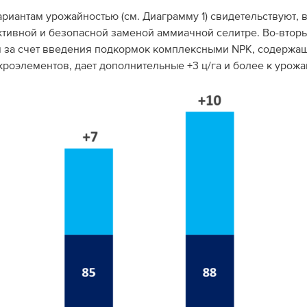
риантам урожайностью (см. Диаграмму 1) свидетельствуют, 
ктивной и безопасной заменой аммиачной селитре. Во-вторы
я за счет введения подкормок комплексными NPK, содержа
роэлементов, дает дополнительные +3 ц/га и более к урожа