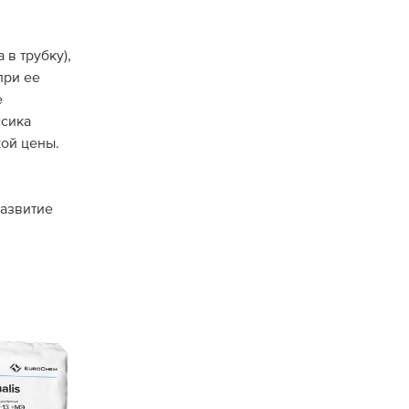
 в трубку),
при ее
е
ссика
кой цены.
развитие