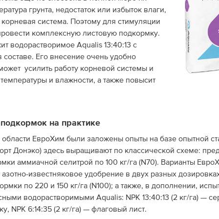
ратура грунта, недостаток или избыток влаги,
 корневая система. Поэтому для стимуляции
провести комплексную листовую подкормку.
 водорастворимое Aqualis 13:40:13 с
составе. Его внесение очень удобно
оможет усилить работу корневой системы и
температуры и влажности, а также повысит
 подкормок на практике
й области ЕвроХим были заложены опыты на базе опытной с
рт Донэко) здесь выращивают по классической схеме: пре
мки аммиачной селитрой по 100 кг/га (N70). Варианты Евро
азотно-известняковое удобрение в двух разных дозировках
ормки по 220 и 150 кг/га (N100); а также, в дополнении, исп
ыми водорастворимыми Aqualis: NPK 13:40:13 (2 кг/га) — с
ку, NPK 6:14:35 (2 кг/га) — флаговый лист.