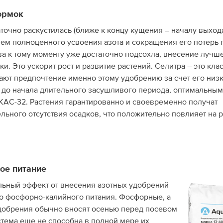
ормок
аточно раскустилась (ближе к концу кущения – началу выхода
ем полноценного усвоения азота и сокращения его потерь 
ва к тому моменту уже достаточно подсохла, внесение лучш
 Это ускорит рост и развитие растений. Селитра – это кла
дают предпочтение именно этому удобрению за счет его низ
е до начала длительного засушливого периода, оптимальным
КАС-32. Растения гарантированно и своевременно получат
льного отсутствия осадков, что положительно повлияет на 
вое питание
ельный эффект от внесения азотных удобрений
о фосфорно-калийного питания. Фосфорные, а
добрения обычно вносят осенью перед посевом
тема еще не способна в полной мере их