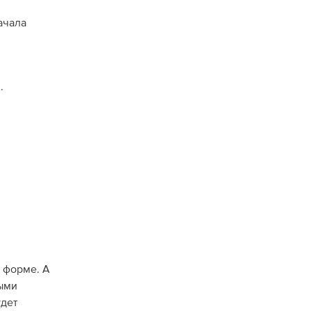
ачала
.
й форме. А
ыми
удет