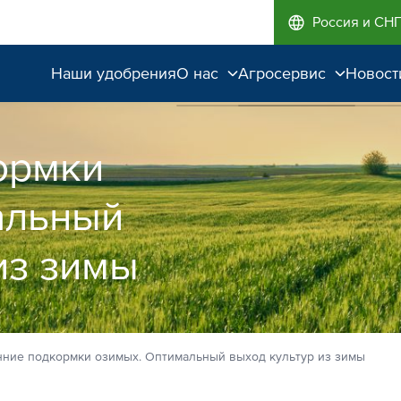
Россия и СН
Наши удобрения
О нас
Агросервис
Новост
Поддержка и
Агроэкспертиза
сопровождение
ормки
Полевые опыты
Качество от лидера
альный
рынка
Экологичность
из зимы
нние подкормки озимых. Оптимальный выход культур из зимы