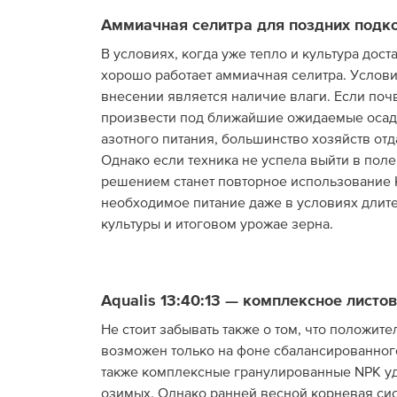
Аммиачная селитра для поздних подк
В условиях, когда уже тепло и культура дост
хорошо работает аммиачная селитра. Услови
внесении является наличие влаги. Если поч
произвести под ближайшие ожидаемые осадки.
азотного питания, большинство хозяйств от
Однако если техника не успела выйти в пол
решением станет повторное использование 
необходимое питание даже в условиях длите
культуры и итоговом урожае зерна.
Aqualis 13
:
40
:13 — комплексное листо
Не стоит забывать также о том, что положит
возможен только на фоне сбалансированног
также комплексные гранулированные NPK у
озимых. Однако ранней весной корневая сис