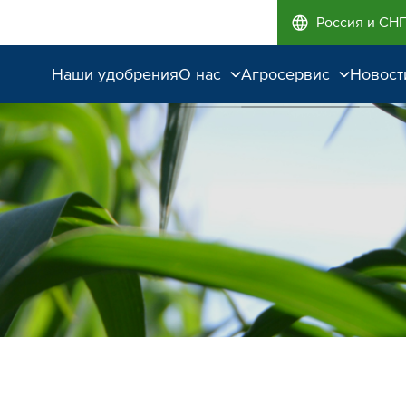
Россия и СН
Наши удобрения
О нас
Агросервис
Новост
Поддержка и
Агроэкспертиза
сопровождение
Полевые опыты
Качество от лидера
рынка
Экологичность