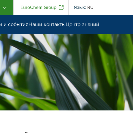
Г
EuroChem Group
Язык:
RU
и и события
Наши контакты
Центр знаний