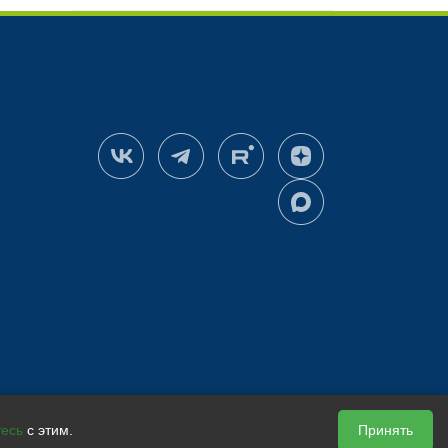
тесь
с этим.
Принять