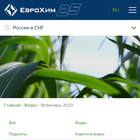
RU
Россия и СНГ
Наши удобрения
О нас
Поддержка и сопровождение
Агросервис
Качество от лидера рынка
Агроэкспертиза
Новости и события
Экологичность
Полевые опыты
Наши контакты
Главная
Видео
Вебинары 2023
Центр знаний
Все
Видео
Подкасты
Короткие видео