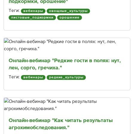
подкормки, орошение"
Теги:
вебинары
овощные_культуры
листовые_подкормки
орошение
Онлайн-вебинар "Редкие гости в полях: нут,
лен, сорго, гречиха."
Теги:
вебинары
редкие_культуры
Онлайн-вебинар "Как читать результаты
агрохимобследования."