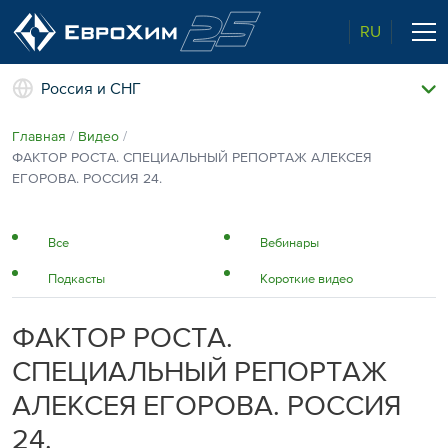
RU
Россия и СНГ
Наши удобрения
Главная
Видео
О нас
ФАКТОР РОСТА. СПЕЦИАЛЬНЫЙ РЕПОРТАЖ АЛЕКСЕЯ
Поддержка и сопровождение
ЕГОРОВА. РОССИЯ 24.
Агросервис
Качество от лидера рынка
Агроэкспертиза
Все
Вебинары
Новости и события
Подкасты
Короткие видео
Экологичность
Полевые опыты
Наши контакты
ФАКТОР РОСТА.
Центр знаний
СПЕЦИАЛЬНЫЙ РЕПОРТАЖ
АЛЕКСЕЯ ЕГОРОВА. РОССИЯ
24.