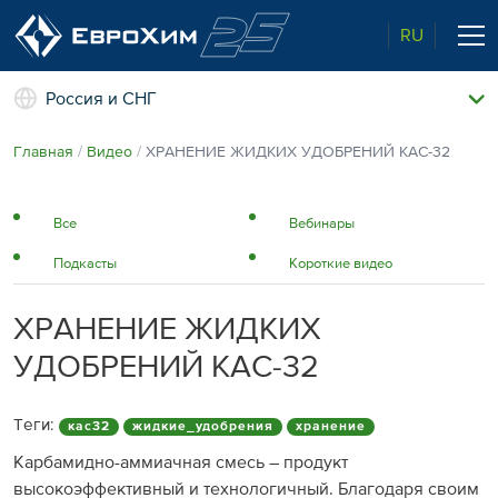
RU
Россия и СНГ
Наши удобрения
Главная
Видео
ХРАНЕНИЕ ЖИДКИХ УДОБРЕНИЙ КАС-32
О нас
Поддержка и сопровождение
Агросервис
Все
Вебинары
Качество от лидера рынка
Агроэкспертиза
Подкасты
Короткие видео
Новости и события
Экологичность
Полевые опыты
ХРАНЕНИЕ ЖИДКИХ
Наши контакты
УДОБРЕНИЙ КАС-32
Центр знаний
Теги:
кас32
жидкие_удобрения
хранение
Карбамидно-аммиачная смесь – продукт
высокоэффективный и технологичный. Благодаря своим