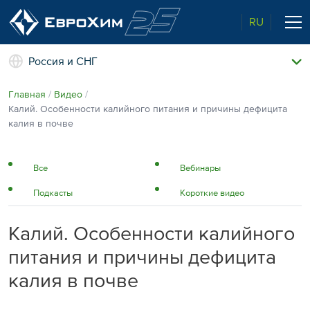
RU
Россия и СНГ
Наши удобрения
Главная
Видео
О нас
Калий. Особенности калийного питания и причины дефицита
Поддержка и сопровождение
калия в почве
Агросервис
Качество от лидера рынка
Агроэкспертиза
Все
Вебинары
Новости и события
Подкасты
Короткие видео
Экологичность
Полевые опыты
Наши контакты
Калий. Особенности калийного
Центр знаний
питания и причины дефицита
калия в почве