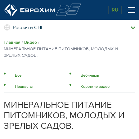
RU
Россия и СНГ
Наши удобрения
Главная
Видео
О нас
МИНЕРАЛЬНОЕ ПИТАНИЕ ПИТОМНИКОВ, МОЛОДЫХ И
Поддержка и сопровождение
ЗРЕЛЫХ САДОВ.
Агросервис
Качество от лидера рынка
Агроэкспертиза
Все
Вебинары
Новости и события
Подкасты
Короткие видео
Экологичность
Полевые опыты
Наши контакты
МИНЕРАЛЬНОЕ ПИТАНИЕ
Центр знаний
ПИТОМНИКОВ, МОЛОДЫХ И
ЗРЕЛЫХ САДОВ.