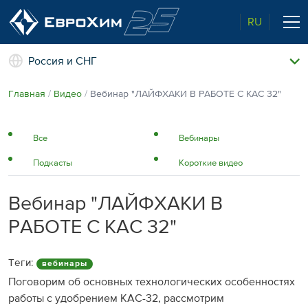
RU
Россия и СНГ
Наши удобрения
Главная
Видео
Вебинар "ЛАЙФХАКИ В РАБОТЕ С КАС 32"
О нас
Поддержка и сопровождение
Агросервис
Все
Вебинары
Качество от лидера рынка
Агроэкспертиза
Подкасты
Короткие видео
Новости и события
Экологичность
Полевые опыты
Вебинар "ЛАЙФХАКИ В
Наши контакты
РАБОТЕ С КАС 32"
Центр знаний
Теги:
вебинары
Поговорим об основных технологических особенностях
работы с удобрением КАС-32, рассмотрим