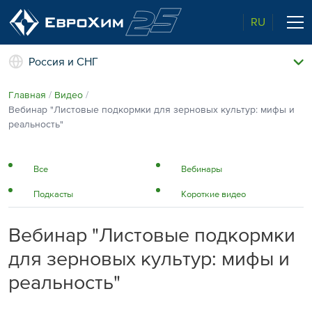
RU
Россия и СНГ
Наши удобрения
Главная
Видео
О нас
Вебинар "Листовые подкормки для зерновых культур: мифы и
Поддержка и сопровождение
реальность"
Агросервис
Качество от лидера рынка
Агроэкспертиза
Все
Вебинары
Новости и события
Подкасты
Короткие видео
Экологичность
Полевые опыты
Наши контакты
Вебинар "Листовые подкормки
Центр знаний
для зерновых культур: мифы и
реальность"