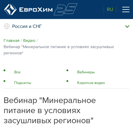
RU
Россия и СНГ
Наши удобрения
Главная
Видео
О нас
Вебинар "Минеральное питание в условиях засушливых
Поддержка и сопровождение
регионов"
Агросервис
Качество от лидера рынка
Агроэкспертиза
Все
Вебинары
Новости и события
Подкасты
Короткие видео
Экологичность
Полевые опыты
Наши контакты
Вебинар "Минеральное
Центр знаний
питание в условиях
засушливых регионов"