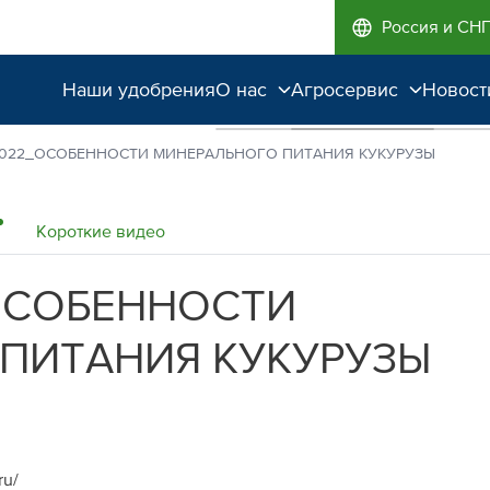
Россия и СН
Наши удобрения
О нас
Агросервис
Новост
Поддержка и
Агроэкспертиза
2022_ОСОБЕННОСТИ МИНЕРАЛЬНОГО ПИТАНИЯ КУКУРУЗЫ
сопровождение
Полевые опыты
Качество от лидера
Короткие видео
рынка
ОСОБЕННОСТИ
Экологичность
ПИТАНИЯ КУКУРУЗЫ
ru/