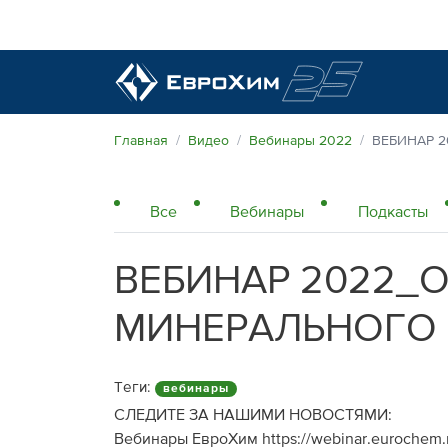
Наши удобрения
Главная
Видео
Вебинары 2022
ВЕБИНАР 
О нас
Все
Вебинары
Подкасты
Поддержка и сопровождение
Агросервис
ВЕБИНАР 2022_
Качество от лидера рынка
Агроэкспертиза
Новости и события
МИНЕРАЛЬНОГО 
Экологичность
Полевые опыты
Наши контакты
Теги:
вебинары
Центр знаний
СЛЕДИТЕ ЗА НАШИМИ НОВОСТЯМИ:
Вебинары ЕвроХим https://webinar.eurochem.