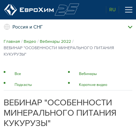
RU
Россия и СНГ
Наши удобрения
Главная
Видео
Вебинары 2022
О нас
ВЕБИНАР "ОСОБЕННОСТИ МИНЕРАЛЬНОГО ПИТАНИЯ
Поддержка и сопровождение
КУКУРУЗЫ"
Агросервис
Качество от лидера рынка
Агроэкспертиза
Все
Вебинары
Новости и события
Подкасты
Короткие видео
Экологичность
Полевые опыты
Наши контакты
ВЕБИНАР "ОСОБЕННОСТИ
Центр знаний
МИНЕРАЛЬНОГО ПИТАНИЯ
КУКУРУЗЫ"