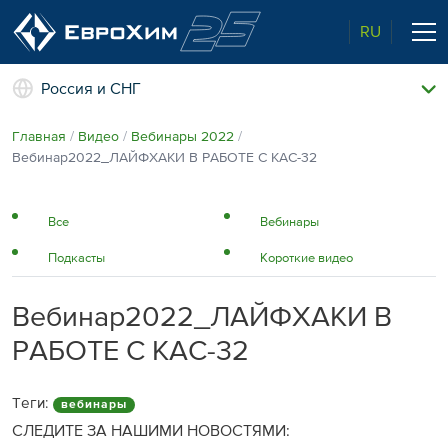
RU
Россия и СНГ
Наши удобрения
Главная
Видео
Вебинары 2022
О нас
Вебинар2022_ЛАЙФХАКИ В РАБОТЕ С КАС-32
Поддержка и сопровождение
Агросервис
Все
Вебинары
Качество от лидера рынка
Агроэкспертиза
Новости и события
Подкасты
Короткие видео
Экологичность
Полевые опыты
Наши контакты
Вебинар2022_ЛАЙФХАКИ В
РАБОТЕ С КАС-32
Центр знаний
Теги:
вебинары
СЛЕДИТЕ ЗА НАШИМИ НОВОСТЯМИ: