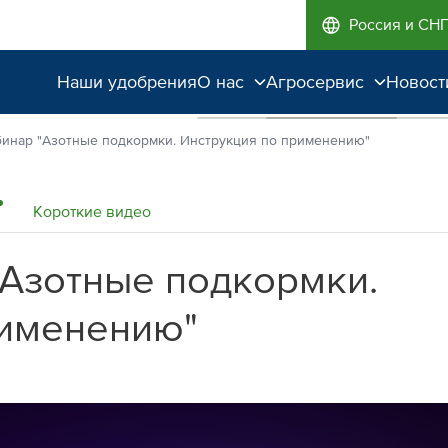
Россия и СН
Наши удобрения
О нас
Агросервис
Новост
Поддержка и
Агроэкспертиза
инар "Азотные подкормки. Инструкция по применению"
сопровождение
Полевые опыты
Качество от лидера
Короткие видео
рынка
"Азотные подкормки.
Экологичность
рименению"