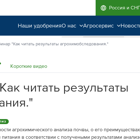
Россия и СН
Наши удобрения
О нас
Агросервис
Новост
Поддержка и
Агроэкспертиза
инар "Как читать результаты агрохимобследования."
сопровождение
Полевые опыты
Качество от лидера
Короткие видео
рынка
Как читать результаты
Экологичность
ания."
лиз
ости агрохимического анализа почвы, о его преимуществах,
н питания в соответствии с получеными результатами анализ