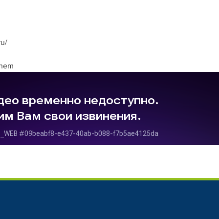
u/
chem