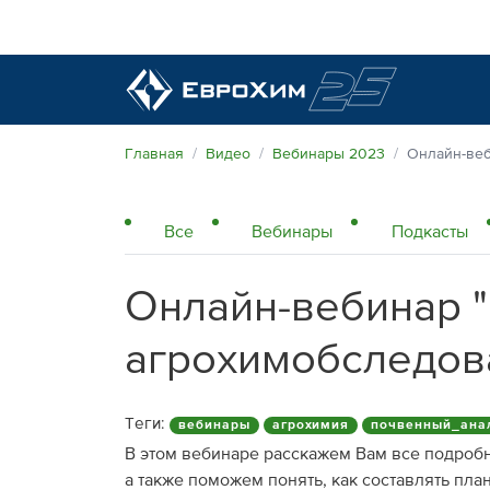
Наши удобрения
Главная
Видео
Вебинары 2023
Онлайн-веб
О нас
Все
Вебинары
Подкасты
Поддержка и сопровождение
Агросервис
Онлайн-вебинар "
Качество от лидера рынка
Агроэкспертиза
Новости и события
агрохимобследов
Экологичность
Полевые опыты
Наши контакты
Теги:
вебинары
агрохимия
почвенный_ана
Центр знаний
В этом вебинаре расскажем Вам все подробн
а также поможем понять, как составлять пла