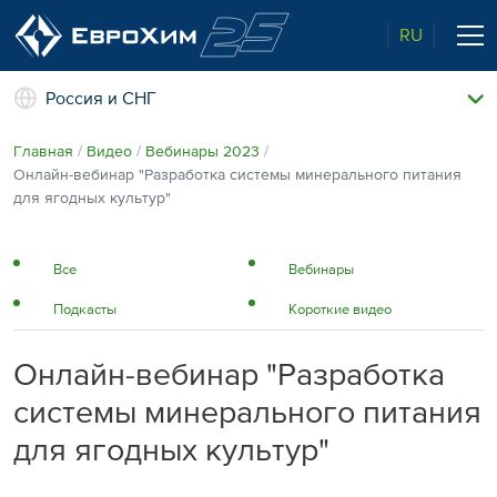
RU
Россия и СНГ
Наши удобрения
Главная
Видео
Вебинары 2023
О нас
Онлайн-вебинар "Разработка системы минерального питания
Поддержка и сопровождение
для ягодных культур"
Агросервис
Качество от лидера рынка
Агроэкспертиза
Все
Вебинары
Новости и события
Подкасты
Короткие видео
Экологичность
Полевые опыты
Наши контакты
Онлайн-вебинар "Разработка
Центр знаний
системы минерального питания
для ягодных культур"