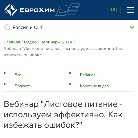
RU
Россия и СНГ
Наши удобрения
Главная
Видео
Вебинары 2024
О нас
Вебинар "Листовое питание - используем эффективно. Как
Поддержка и сопровождение
избежать ошибок?"
Агросервис
Качество от лидера рынка
Агроэкспертиза
Все
Вебинары
Новости и события
Подкасты
Короткие видео
Экологичность
Полевые опыты
Наши контакты
Вебинар "Листовое питание -
Центр знаний
используем эффективно. Как
избежать ошибок?"