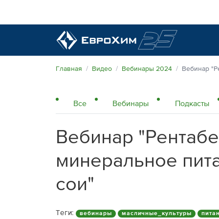
Наши удобрения
Главная
Видео
Вебинары 2024
Вебинар "Р
О нас
Все
Вебинары
Подкасты
Поддержка и сопровождение
Агросервис
Вебинар "Рентабе
Качество от лидера рынка
Агроэкспертиза
Новости и события
минеральное пита
Экологичность
Полевые опыты
Наши контакты
сои"
Центр знаний
Теги:
вебинары
масличные_культуры
пита