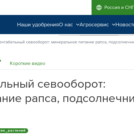
Россия и СН
Наши удобрения
О нас
Агросервис
Новост
Поддержка и
Агроэкспертиза
ентабельный севооборот: минеральное питание рапса, подсолнечни
сопровождение
Полевые опыты
Качество от лидера
Короткие видео
рынка
льный севооборот:
Экологичность
ние рапса, подсолнечни
ние_растений