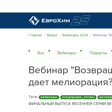
Наши удобрения
Главная
Видео
Вебинары 2024
Вебинар "В
О нас
Все
Вебинары
Подкасты
Поддержка и сопровождение
Агросервис
Вебинар "Возвра
Качество от лидера рынка
Агроэкспертиза
Новости и события
дает мелиорация?
Экологичность
Полевые опыты
Наши контакты
Теги:
вебинары
плодородие_почвы
мелиор
Центр знаний
ФИНАЛЬНЫЙ ВЫПУСК ВЕСЕННЕЙ СЕРИИ ВЕ