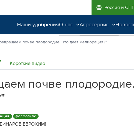
Россия и СН
Наши удобрения
О нас
Агросервис
Новост
Поддержка и
Агроэкспертиза
озвращаем почве плодородие. Что дает мелиорация?"
сопровождение
Полевые опыты
Качество от лидера
Короткие видео
рынка
щаем почве плодородие.
Экологичность
"
ация
фосфогипс
БИНАРОВ ЕВРОХИМ!