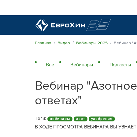
Наши удобрения
Главная
Видео
Вебинары 2025
Вебинар "А
О нас
Все
Вебинары
Подкасты
Поддержка и сопровождение
Агросервис
Вебинар "Азотное
Качество от лидера рынка
Агроэкспертиза
Новости и события
ответах"
Экологичность
Полевые опыты
Наши контакты
Теги:
вебинары
азот
удобрения
Центр знаний
В ХОДЕ ПРОСМОТРА ВЕБИНАРА ВЫ УЗНАЕТ