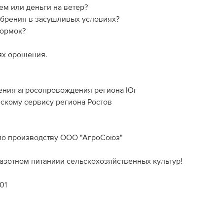
ем или деньги на ветер?
обрения в засушливых условиях?
кормок?
иях орошения.
ления агросопровождения региона Юг
скому сервису региона Ростов
 по производству ООО "АгроСоюз"
 азотном питаниии сельскохозяйственных культур!
01