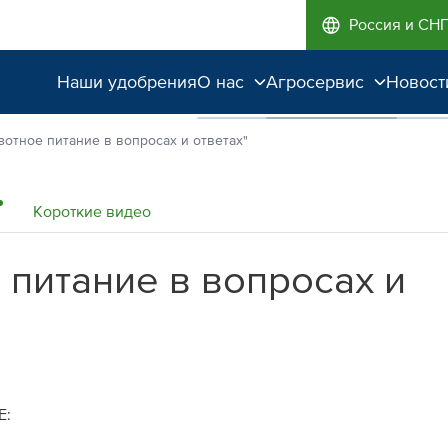
Россия и СН
Наши удобрения
О нас
Агросервис
Новост
Поддержка и
Агроэкспертиза
зотное питание в вопросах и ответах"
сопровождение
Полевые опыты
Качество от лидера
Короткие видео
рынка
 питание в вопросах и
Экологичность
Е: