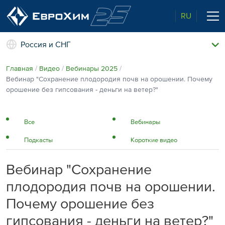
RU
Россия и СНГ
Наши удобрения
Главная
Видео
Вебинары 2025
О нас
Вебинар "Сохранение плодородия почв на орошении. Почему
Поддержка и сопровождение
орошение без гипсования - деньги на ветер?"
Агросервис
Качество от лидера рынка
Агроэкспертиза
Все
Вебинары
Новости и события
Подкасты
Короткие видео
Экологичность
Полевые опыты
Наши контакты
Вебинар "Сохранение
Центр знаний
плодородия почв на орошении.
Почему орошение без
гипсования - деньги на ветер?"