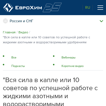
RU
Россия и СНГ
Наши удобрения
Главная
Видео
О нас
"Вся сила в капле или 10 советов по успешной работе с
Поддержка и сопровождение
жидкими азотными и водорастворимыми удобрениям
Агросервис
Качество от лидера рынка
Агроэкспертиза
Все
Вебинары
Новости и события
Подкасты
Короткие видео
Экологичность
Полевые опыты
Наши контакты
"Вся сила в капле или 10
Центр знаний
советов по успешной работе с
жидкими азотными и
водорастворимыми