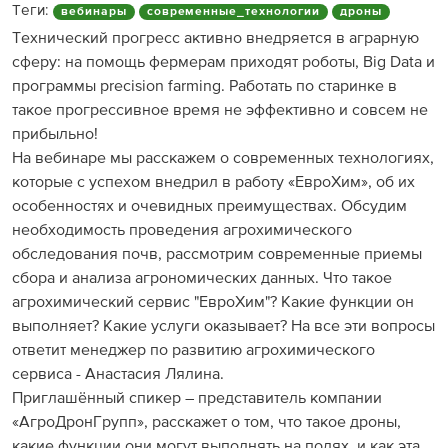
Теги:
вебинары
современные_технологии
дроны
Технический прогресс активно внедряется в аграрную
сферу: на помощь фермерам приходят роботы, Big Data и
программы precision farming. Работать по старинке в
такое прогрессивное время не эффективно и совсем не
прибыльно!
На вебинаре мы расскажем о современных технологиях,
которые с успехом внедрил в работу «ЕвроХим», об их
особенностях и очевидных преимуществах. Обсудим
необходимость проведения агрохимического
обследования почв, рассмотрим современные приемы
сбора и анализа агрономических данных. Что такое
агрохимический сервис "ЕвроХим"? Какие функции он
выполняет? Какие услуги оказывает? На все эти вопросы
ответит менеджер по развитию агрохимического
сервиса - Анастасия Лялина.
Приглашённый спикер – представитель компании
«АгроДронГрупп», расскажет о том, что такое дроны,
какие функции они могут выполнять на полях, и как эта