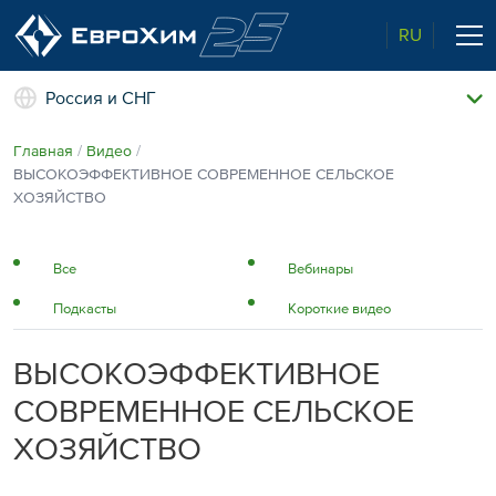
RU
Россия и СНГ
Наши удобрения
Главная
Видео
О нас
ВЫСОКОЭФФЕКТИВНОЕ СОВРЕМЕННОЕ СЕЛЬСКОЕ
Поддержка и сопровождение
ХОЗЯЙСТВО
Агросервис
Качество от лидера рынка
Агроэкспертиза
Все
Вебинары
Новости и события
Подкасты
Короткие видео
Экологичность
Полевые опыты
Наши контакты
ВЫСОКОЭФФЕКТИВНОЕ
Центр знаний
СОВРЕМЕННОЕ СЕЛЬСКОЕ
ХОЗЯЙСТВО