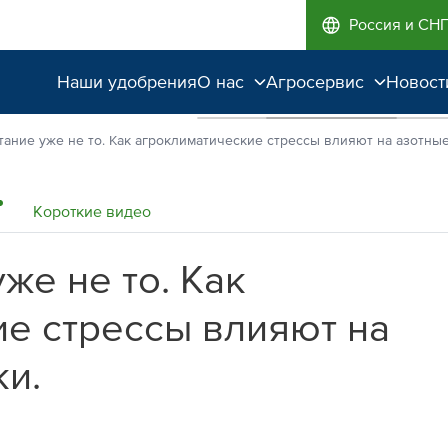
Россия и СН
Наши удобрения
О нас
Агросервис
Новост
Поддержка и
Агроэкспертиза
тание уже не то. Как агроклиматические стрессы влияют на азотны
сопровождение
Полевые опыты
Качество от лидера
Короткие видео
рынка
же не то. Как
Экологичность
е стрессы влияют на
и.