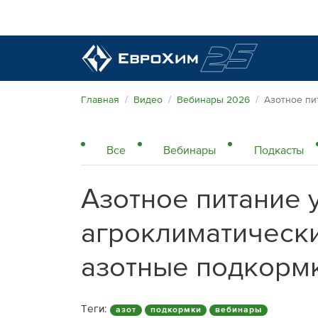
Наши удобрения
Главная
Видео
Вебинары 2026
Азотное пи
О нас
Все
Вебинары
Подкасты
Поддержка и сопровождение
Агросервис
Азотное питание у
Качество от лидера рынка
Агроэкспертиза
Новости и события
агроклиматически
Экологичность
Полевые опыты
Наши контакты
азотные подкормк
Центр знаний
Теги:
азот
подкормки
вебинары