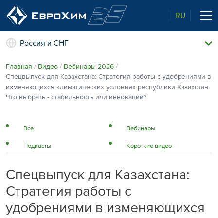
RU
Россия и СНГ
Наши удобрения
Главная
Видео
Вебинары 2026
О нас
Спецвыпуск для Казахстана: Стратегия работы с удобрениями в
Поддержка и сопровождение
изменяющихся климатических условиях республики Казахстан.
Агросервис
Что выбрать - стабильность или инновации?
Качество от лидера рынка
Агроэкспертиза
Новости и события
Все
Вебинары
Экологичность
Полевые опыты
Подкасты
Короткие видео
Наши контакты
Спецвыпуск для Казахстана:
Центр знаний
Стратегия работы с
удобрениями в изменяющихся