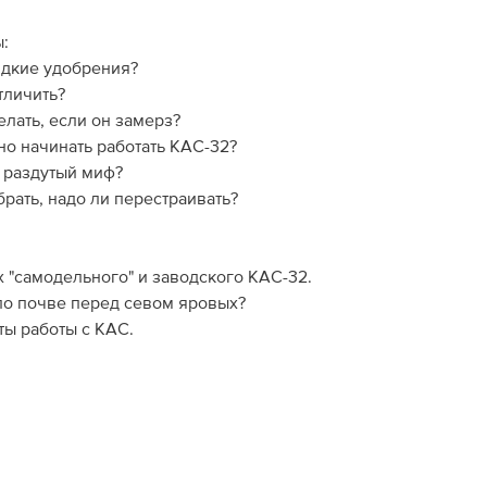
:
идкие удобрения?
тличить?
елать, если он замерз?
о начинать работать КАС-32?
 раздутый миф?
рать, надо ли перестраивать?
х "самодельного" и заводского КАС-32.
по почве перед севом яровых?
ы работы с КАС.