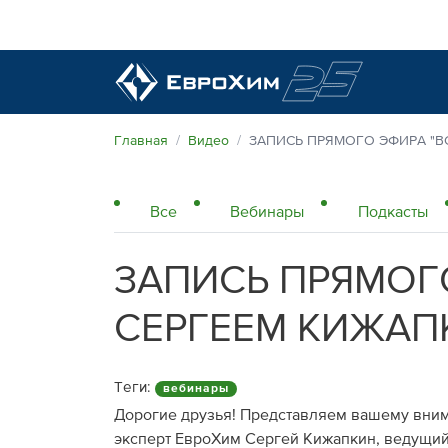
Наши удобрения
Главная
Видео
ЗАПИСЬ ПРЯМОГО ЭФИРА "ВС
О нас
Все
Вебинары
Подкасты
Поддержка и сопровождение
Агросервис
ЗАПИСЬ ПРЯМОГО
Качество от лидера рынка
Агроэкспертиза
Новости и события
СЕРГЕЕМ КИЖАП
Экологичность
Полевые опыты
Наши контакты
Теги:
вебинары
Центр знаний
Дорогие друзья! Представляем вашему вним
эксперт ЕвроХим Сергей Кижапкин, ведущий