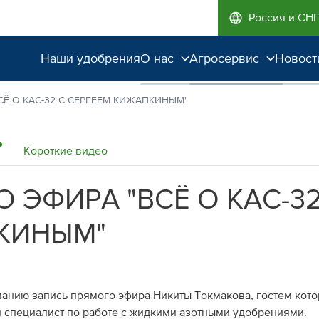
Россия и СН
Наши удобрения
О нас
Агросервис
Новост
Поддержка и
Агроэкспертиза
Ё О КАС-32 С СЕРГЕЕМ КИЖАПКИНЫМ"
сопровождение
Полевые опыты
Качество от лидера
Короткие видео
рынка
 ЭФИРА "ВСЁ О КАС-32
Экологичность
КИНЫМ"
анию запись прямого эфира Никиты Токмакова, гостем кото
 специалист по работе с жидкими азотными удобрениями.